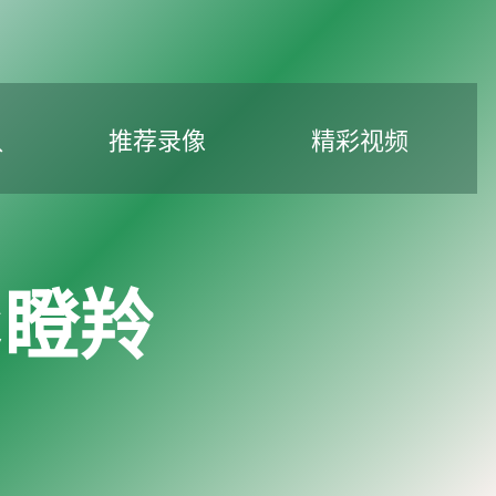
队
推荐录像
精彩视频
C瞪羚