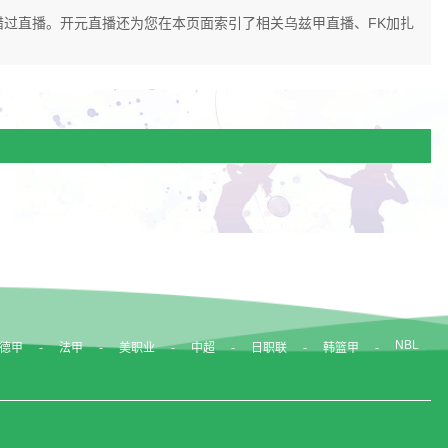
以免错过直播。开元直播还为您在本页面索引了相关乌兹甲直播、FK加扎
NBL
德甲
法甲
美职业
中超
日职联
韩篮甲