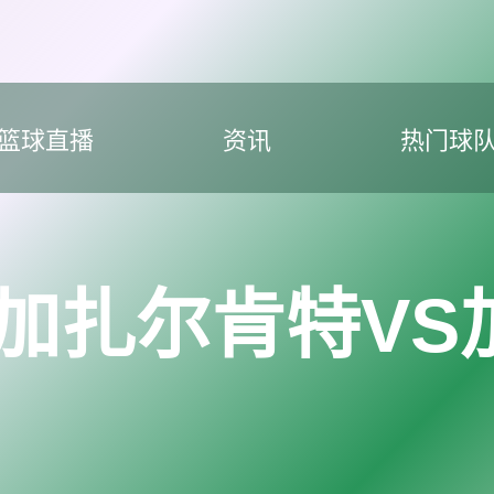
篮球直播
资讯
热门球
K加扎尔肯特VS