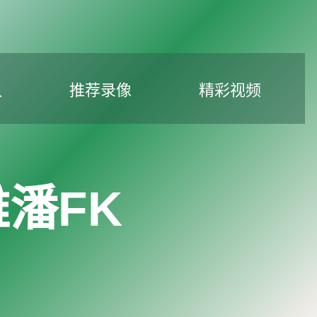
队
推荐录像
精彩视频
潘FK