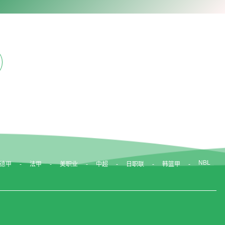
NBL
德甲
法甲
美职业
中超
日职联
韩篮甲