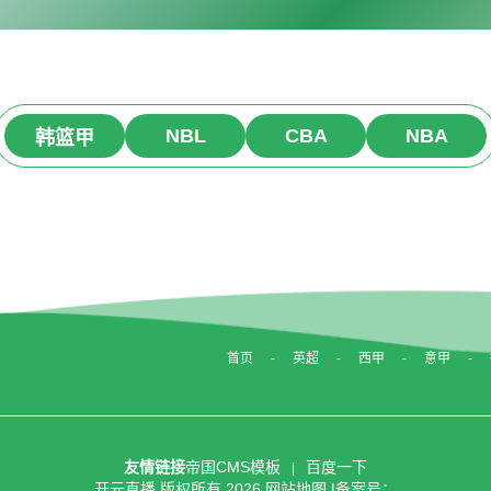
NBL
CBA
NBA
韩篮甲
首页
英超
西甲
意甲
友情链接
帝国CMS模板
百度一下
开元直播
版权所有
2026
网站地图
|备案号：