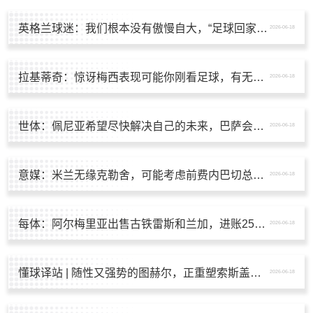
英格兰球迷：我们根本没有傲慢自大，“足球回家”是被别人曲解了
2026-06-18
拉基蒂奇：惊讶梅西表现可能你刚看足球，有无梅西足球将截然不同
2026-06-18
世体：佩尼亚希望尽快解决自己的未来，巴萨会为他的离队提供便利
2026-06-18
意媒：米兰无缘克勒舍，可能考虑前费内巴切总监厄泽克
2026-06-18
每体：阿尔梅里亚出售古铁雷斯和兰加，进账250万欧
2026-06-18
懂球译站 | 随性又强势的图赫尔，正重塑索斯盖特的英格兰
2026-06-18