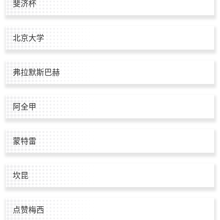
斐济杯
北京大学
弗拉默斯巴赫
阿全甲
蒙特雷
坎昆
点赞梅西