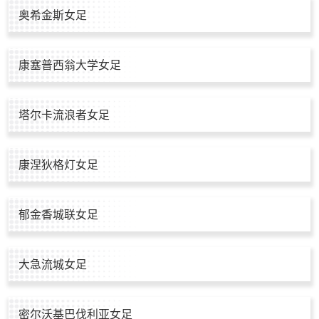
奥希金斯女足
康塞普西翁大学女足
塔尔卡流浪者女足
康涅狄格灯女足
郁金香城联女足
大急流城女足
密尔沃基巴伐利亚女足