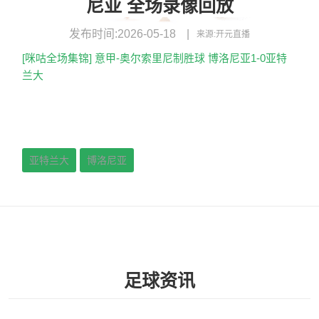
尼亚 全场录像回放
发布时间:2026-05-18
来源:
开元直播
[咪咕全场集锦] 意甲-奥尔索里尼制胜球 博洛尼亚1-0亚特
兰大
亚特兰大
博洛尼亚
足球资讯