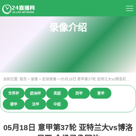
首页
录像介绍
足球直播
篮球直播
资讯
当前位置:
首页
>
录像
>
足球录像
>
05月18日 意甲第37轮 亚特兰大vs博洛尼亚 全场录像回放
热门球队
世界杯
欧洲杯
英超
西甲
意甲
推荐录像
德甲
法甲
中超
精彩视频
05月18日 意甲第37轮 亚特兰大vs博洛