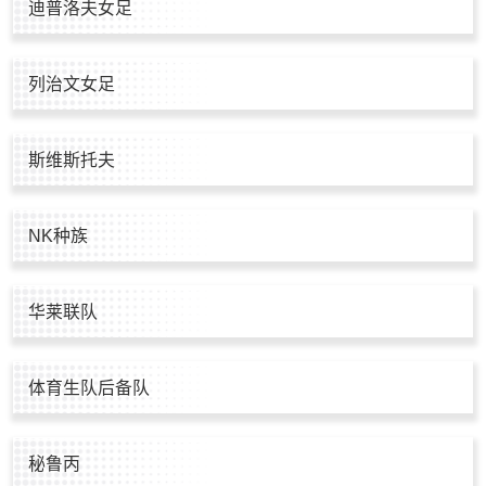
迪普洛夫女足
列治文女足
斯维斯托夫
NK种族
华莱联队
体育生队后备队
秘鲁丙