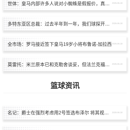
世体：皇马内部许多人说对小蜘蛛是假报价，真正目标是奥利塞
2026-06-18
多特东亚区总裁：过去半年到一年，我们球探开始关注中国球员
2026-06-18
全市场：罗马接近签下皇马19岁小将布鲁诺-加拉西
2026-06-18
莫雷托：米兰原本已和克勒舍谈妥，但法兰克福完全不想谈判
2026-06-18
篮球资讯
名记：爵士在强烈考虑用2号签选布泽尔 将其视为小贾伦的理想搭档
2026-06-18