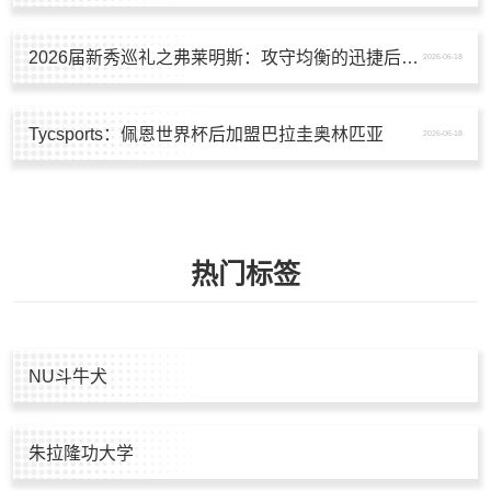
2026届新秀巡礼之弗莱明斯：攻守均衡的迅捷后卫，三分有待开发
2026-06-18
Tycsports：佩恩世界杯后加盟巴拉圭奥林匹亚
2026-06-18
热门标签
NU斗牛犬
朱拉隆功大学