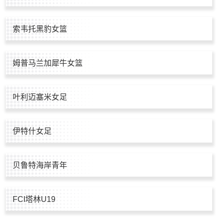
索韦托黑豹女篮
姆普马兰加犀牛女篮
叶利迈塞米女足
伊特什女足
贝鲁特海岸青年
FCI塔林U19