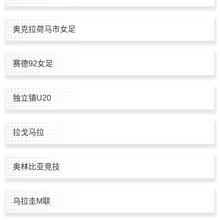
奥克拉荷马市女足
赛德92女足
独立镇U20
拉戈马拉
奥林比亚竞技
乌拉圭M联