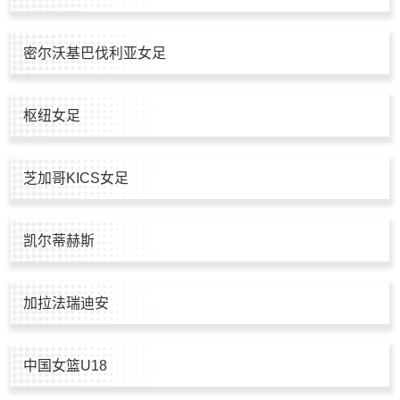
密尔沃基巴伐利亚女足
枢纽女足
芝加哥KICS女足
凯尔蒂赫斯
加拉法瑞迪安
中国女篮U18