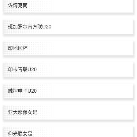
佐博克南
班加罗尔南方联U20
印地区杯
印卡青联U20
触控电子U20
亚大那保女足
仰光联女足