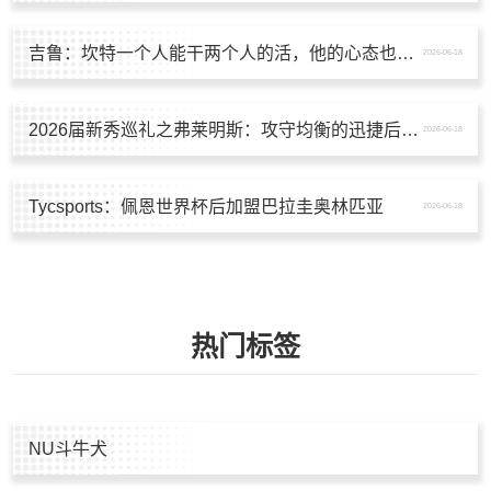
吉鲁：坎特一个人能干两个人的活，他的心态也会感染法国队友
2026-06-18
2026届新秀巡礼之弗莱明斯：攻守均衡的迅捷后卫，三分有待开发
2026-06-18
Tycsports：佩恩世界杯后加盟巴拉圭奥林匹亚
2026-06-18
热门标签
NU斗牛犬