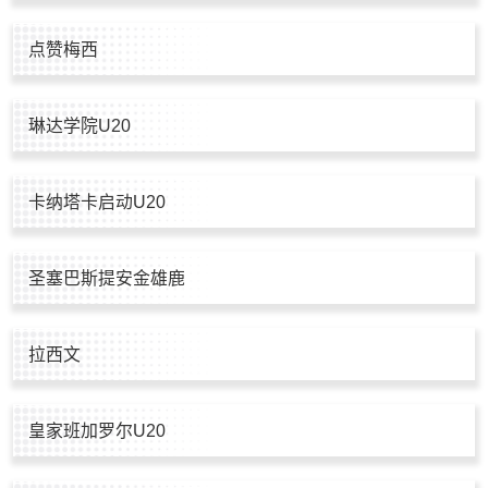
点赞梅西
琳达学院U20
卡纳塔卡启动U20
圣塞巴斯提安金雄鹿
拉西文
皇家班加罗尔U20