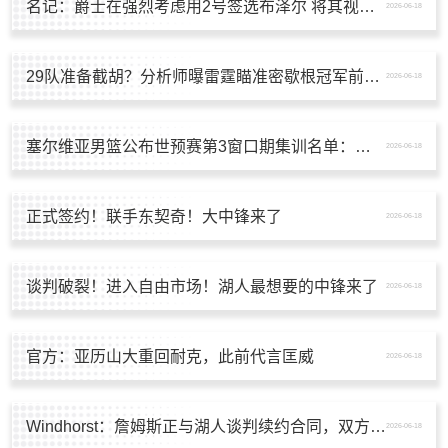
名记：爵士在强烈考虑用2号签选布泽尔 将其视为小贾伦的理想搭档
2026-06-18
29队准备截胡？分析师曝雷霆瞄准密歇根冠军前锋：普总死死盯着他
2026-06-18
塞尔维亚男篮公布世预赛第3窗口期集训名单：约基奇&约维奇领衔
2026-06-18
正式签约！联手东契奇！大中锋来了
2026-06-18
谈判破裂！进入自由市场！湖人最想要的中锋来了
2026-06-18
官方：亚历山大重回耐克，此前代言匡威
2026-06-18
Windhorst：詹姆斯正与湖人谈判续约合同，双方已有实质接触
2026-06-18