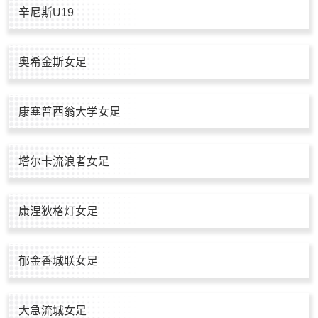
辛尼斯U19
奥希金斯女足
康塞普西翁大学女足
塔尔卡流浪者女足
康涅狄格灯女足
郁金香城联女足
大急流城女足