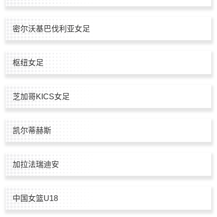
密尔沃基巴伐利亚女足
枢纽女足
芝加哥KICS女足
凯尔蒂赫斯
加拉法瑞迪安
中国女篮U18