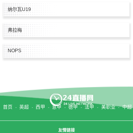
纳尔瓦U19
弗拉梅
NOPS
首页
英超
西甲
意甲
德甲
法甲
美职业
中超
友情链接