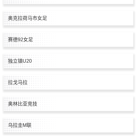
奥克拉荷马市女足
赛德92女足
独立镇U20
拉戈马拉
奥林比亚竞技
乌拉圭M联