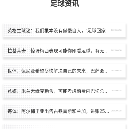
足球资讯
英格兰球迷：我们根本没有傲慢自大，“足球回家”是被别人曲解了
2026-06-18
拉基蒂奇：惊讶梅西表现可能你刚看足球，有无梅西足球将截然不同
2026-06-18
世体：佩尼亚希望尽快解决自己的未来，巴萨会为他的离队提供便利
2026-06-18
意媒：米兰无缘克勒舍，可能考虑前费内巴切总监厄泽克
2026-06-18
每体：阿尔梅里亚出售古铁雷斯和兰加，进账250万欧
2026-06-18