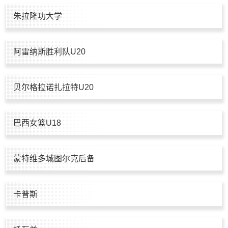
朱拉隆功大学
阿雷纳斯胜利队U20
贝尔格拉诺扎拉特U20
巴西女篮U18
蒙特维多城图尔克后备
卡普斯