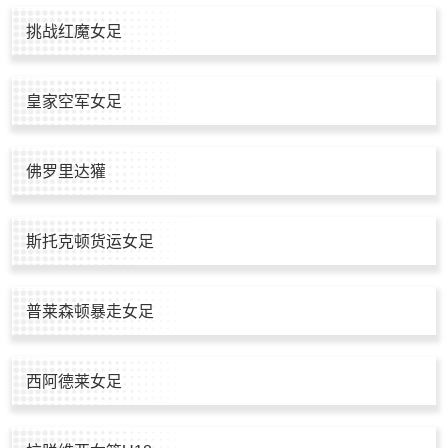
挑战红魔女足
皇家空军女足
佛罗里达獾
斯托克顿货运女足
普莱森顿暴走女足
西阿德莱女足