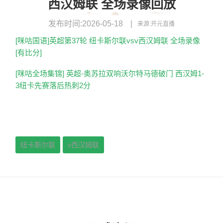
西汉姆联 全场录像回放
发布时间:2026-05-18
来源:
开元直播
[咪咕国语]英超第37轮 纽卡斯尔联vsv西汉姆联 全场录像
[有比分]
[咪咕全场集锦] 英超-奥苏拉双响沃尔特马德破门 西汉姆1-
3纽卡先赛落后热刺2分
纽卡斯尔联
v西汉姆联