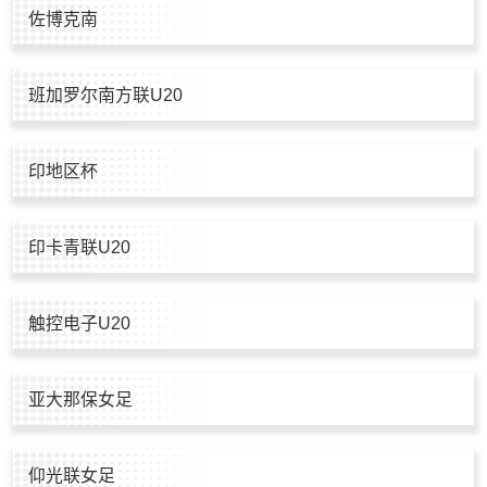
佐博克南
班加罗尔南方联U20
印地区杯
印卡青联U20
触控电子U20
亚大那保女足
仰光联女足