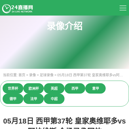
首页
录像介绍
足球直播
篮球直播
资讯
当前位置:
首页
>
录像
>
足球录像
>
05月18日 西甲第37轮 皇家奥维耶多vs阿拉维斯 全场录像回放
热门球队
世界杯
欧洲杯
英超
西甲
意甲
推荐录像
德甲
法甲
中超
精彩视频
05月18日 西甲第37轮 皇家奥维耶多vs