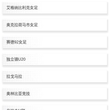
艾格纳比利克女足
奥克拉荷马市女足
赛德92女足
独立镇U20
拉戈马拉
奥林比亚竞技