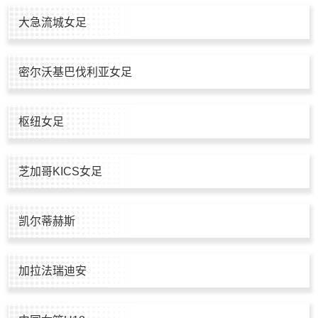
大急流城女足
密尔沃基巴伐利亚女足
枢纽女足
芝加哥KICS女足
凯尔蒂赫斯
加拉法瑞迪安