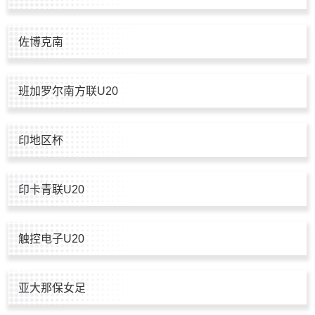
佐博克南
班加罗尔南方联U20
印地区杯
印卡青联U20
触控电子U20
亚大那保女足