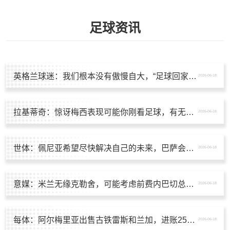
足球资讯
英格兰球迷：我们根本没有傲慢自大，“足球回家”是被别人曲解了
2026-06-18
拉基蒂奇：惊讶梅西表现可能你刚看足球，有无梅西足球将截然不同
2026-06-18
世体：佩尼亚希望尽快解决自己的未来，巴萨会为他的离队提供便利
2026-06-18
意媒：米兰无缘克勒舍，可能考虑前费内巴切总监厄泽克
2026-06-18
每体：阿尔梅里亚出售古铁雷斯和兰加，进账250万欧
2026-06-18