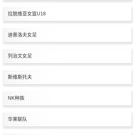
拉脱维亚女篮U18
迪普洛夫女足
列治文女足
斯维斯托夫
NK种族
华莱联队