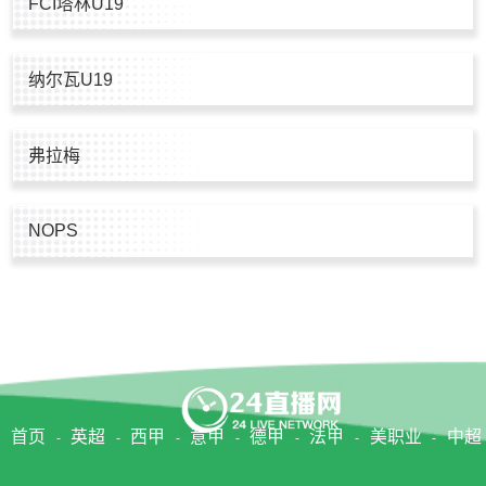
FCI塔林U19
纳尔瓦U19
弗拉梅
NOPS
首页
英超
西甲
意甲
德甲
法甲
美职业
中超