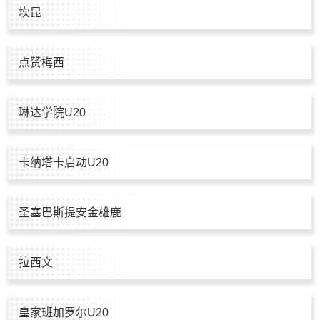
坎昆
点赞梅西
琳达学院U20
卡纳塔卡启动U20
圣塞巴斯提安金雄鹿
拉西文
皇家班加罗尔U20