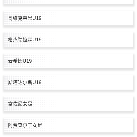
哥维克莱恩U19
格杰勒拉森U19
云希姆U19
斯塔达尔斯U19
富佐尼女足
阿费查尔丁女足