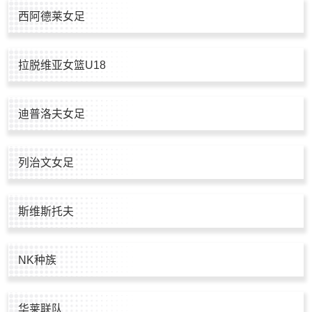
西阿德莱女足
拉脱维亚女篮U18
迪普洛夫女足
列治文女足
斯维斯托夫
NK种族
华莱联队