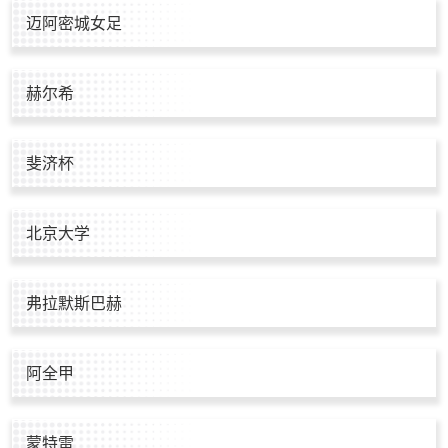
迈阿密城女足
赫尔希
斐济杯
北京大学
弗拉默斯巴赫
阿全甲
蒙特雷