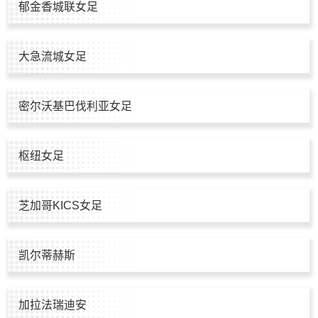
郁金香城联女足
大急流城女足
密尔沃基巴伐利亚女足
枢纽女足
芝加哥KICS女足
凯尔蒂赫斯
加拉法瑞迪安