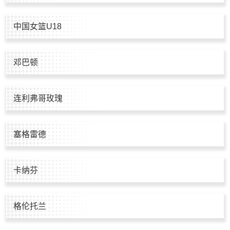
中国女篮U18
邓巴顿
连利弗哥玫瑰
塞格雷德
卡纳芬
格伦托兰