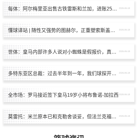
每体：阿尔梅里亚出售古铁雷斯和兰加，进账250万欧
2026-06-18
懂球译站 | 随性又强势的图赫尔，正重塑索斯盖特的英格兰
2026-06-18
世体：皇马内部许多人说对小蜘蛛是假报价，真正目标是奥利塞
2026-06-18
多特东亚区总裁：过去半年到一年，我们球探开始关注中国球员
2026-06-18
全市场：罗马接近签下皇马19岁小将布鲁诺-加拉西
2026-06-18
莫雷托：米兰原本已和克勒舍谈妥，但法兰克福完全不想谈判
2026-06-18