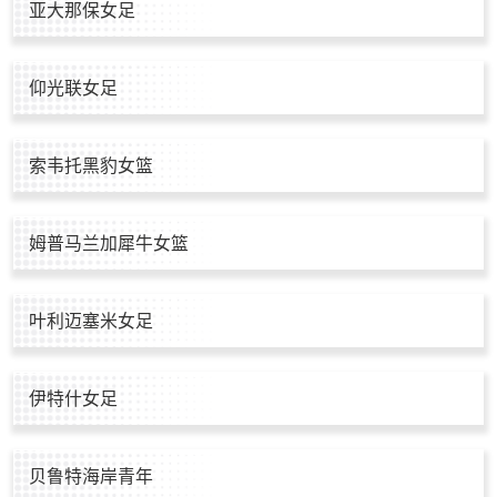
亚大那保女足
仰光联女足
索韦托黑豹女篮
姆普马兰加犀牛女篮
叶利迈塞米女足
伊特什女足
贝鲁特海岸青年