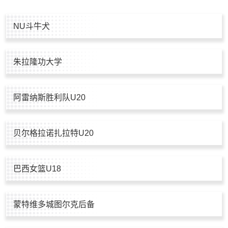
NU斗牛犬
朱拉隆功大学
阿雷纳斯胜利队U20
贝尔格拉诺扎拉特U20
巴西女篮U18
蒙特维多城图尔克后备