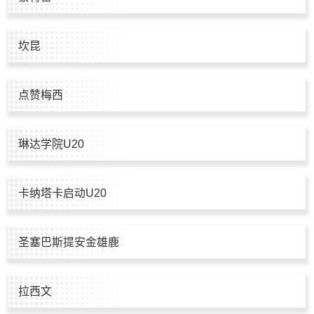
坎昆
点赞梅西
琳达学院U20
卡纳塔卡启动U20
圣塞巴斯提安金雄鹿
拉西文