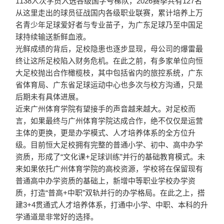
1138人次学员入选各级国字号梯队，2026赛季共有127名
从这里走出的球员征战国内各级职业联赛，累计培养上万
名青少年足球爱好者与专业苗子，为广东足球乃至中国足
球持续输送新鲜血液。
光鲜成绩的背后，足校隐患也逐步显现，母公司的爆雷最
终让这所足校陷入财务危机。在此之前，有多家单位向恒
大足校抛出合作橄榄枝，其中包括省内的旅控系统，广东
省体育局、广东省足球运动中心也多次与校方沟通，只是
后期未有具体进展。
近来广州体育学院有望接手的声音越来越大。对足校而
言，如果最终与广州体育学院达成合作，绝不仅仅是运营
主体的更换，更是办学模式、人才培养体系的全方位升
级。目前恒大足校拥有完整的普通小学、初中、高中办学
资质，形成了“文化课+足球训练”并行的基础教育模式。未
来如果依托广州体育学院的高校资源，学校将在保留现有
普通高中办学资质的基础上，新增中等职业学校办学资
质，打造“普高+中职”双轨并行的办学格局。在此之上，搭
建3+4贯通式人才培养体系，打通中小学、中职、本科的升
学通道是非常好的选择。