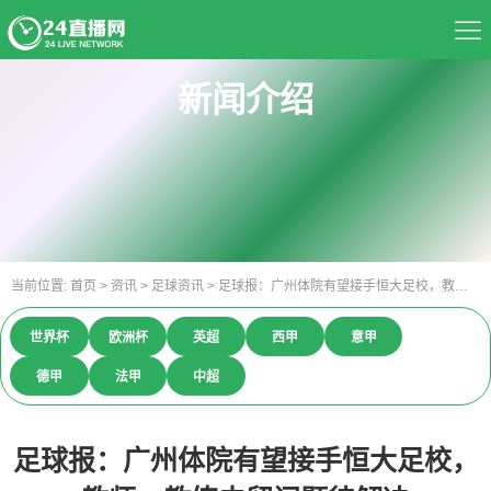
首页
新闻介绍
足球直播
篮球直播
资讯
当前位置:
首页
>
资讯
>
足球资讯
>
足球报：广州体院有望接手恒大足校，教师、教练去留问题待解决
热门球队
世界杯
欧洲杯
英超
西甲
意甲
推荐录像
德甲
法甲
中超
精彩视频
足球报：广州体院有望接手恒大足校，