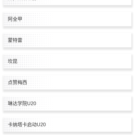
阿全甲
蒙特雷
坎昆
点赞梅西
琳达学院U20
卡纳塔卡启动U20