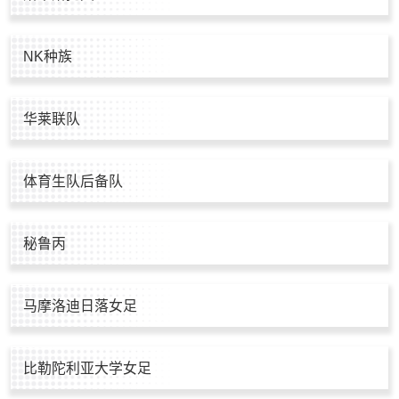
NK种族
华莱联队
体育生队后备队
秘鲁丙
马摩洛迪日落女足
比勒陀利亚大学女足