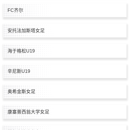
FC齐尔
安托法加斯塔女足
海于格松U19
辛尼斯U19
奥希金斯女足
康塞普西翁大学女足