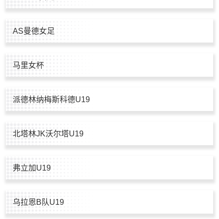
AS曼德女足
马里女杯
派德林纳梅斯科德U19
北塔林JK沃尔塔U19
弗立加U19
乌拉恩B队U19