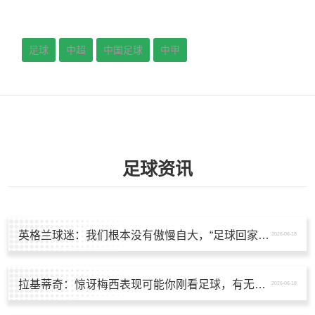
足球
中超
中国足球
中甲
足球资讯
英格兰球迷：我们根本没有傲慢自大，“足球回家”是被别人曲解了
2026-06-18
拉基蒂奇：惊讶梅西表现可能你刚看足球，有无梅西足球将截然不同
2026-06-18