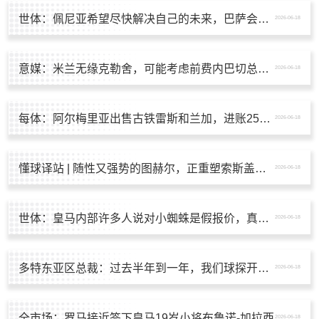
世体：佩尼亚希望尽快解决自己的未来，巴萨会为他的离队提供便利
2026-06-18
意媒：米兰无缘克勒舍，可能考虑前费内巴切总监厄泽克
2026-06-18
每体：阿尔梅里亚出售古铁雷斯和兰加，进账250万欧
2026-06-18
懂球译站 | 随性又强势的图赫尔，正重塑索斯盖特的英格兰
2026-06-18
世体：皇马内部许多人说对小蜘蛛是假报价，真正目标是奥利塞
2026-06-18
多特东亚区总裁：过去半年到一年，我们球探开始关注中国球员
2026-06-18
全市场：罗马接近签下皇马19岁小将布鲁诺-加拉西
2026-06-18