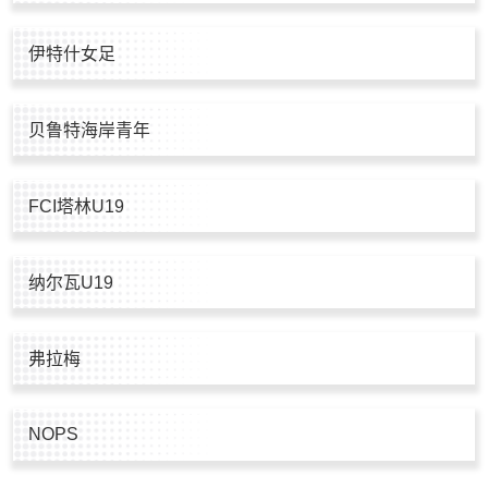
伊特什女足
贝鲁特海岸青年
FCI塔林U19
纳尔瓦U19
弗拉梅
NOPS