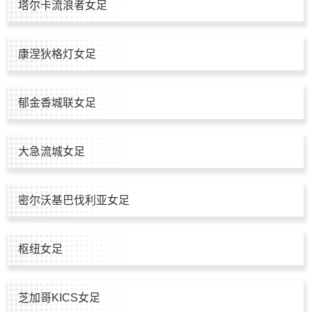
塔尔卡流浪者女足
康涅狄格灯女足
郁金香城联女足
大急流城女足
密尔沃基巴伐利亚女足
枢纽女足
芝加哥KICS女足