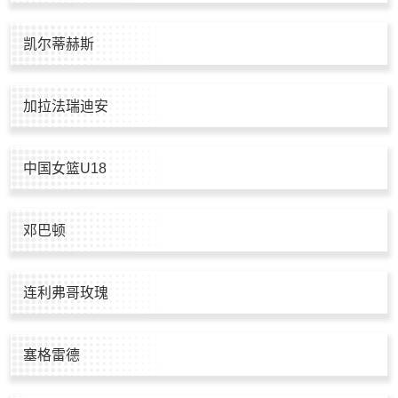
凯尔蒂赫斯
加拉法瑞迪安
中国女篮U18
邓巴顿
连利弗哥玫瑰
塞格雷德